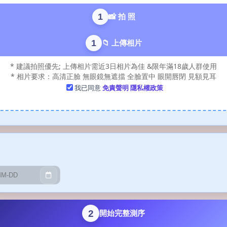
1
📸 拍 照
1
📁 上傳相片
* 建議拍照優先; 上傳相片需近3日相片為佳 &限年滿18歲人群使用
* 相片要求：高清正臉 無眼鏡無遮擋 全臉置中 眼開唇閉 見額見耳
我已同意
免責聲明
隱私權政策
2
開始完整測序