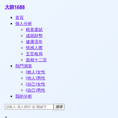
大師1688
首頁
個人分析
根基稟賦
成就財勢
健康流年
情感人際
五官格局
面相十二宮
熱門測算
(她人)女性
(他人)男性
(自己)女性
(自己)男性
我的分析
搜尋
×