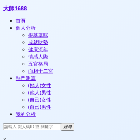
大師1688
首頁
個人分析
根基稟賦
成就財勢
健康流年
情感人際
五官格局
面相十二宮
熱門測算
(她人)女性
(他人)男性
(自己)女性
(自己)男性
我的分析
搜尋
×