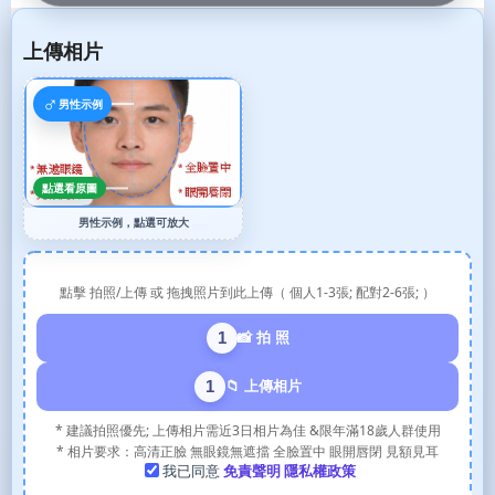
上傳相片
♂
男性示例
點選看原圖
男性示例，點選可放大
點擊 拍照/上傳 或 拖拽照片到此上傳（ 個人1-3張; 配對2-6張; ）
1
📸 拍 照
1
📁 上傳相片
* 建議拍照優先; 上傳相片需近3日相片為佳 &限年滿18歲人群使用
* 相片要求：高清正臉 無眼鏡無遮擋 全臉置中 眼開唇閉 見額見耳
我已同意
免責聲明
隱私權政策