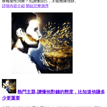
致報復性消費？先讀懂自己，才能無痛理財。
詳情內容介紹
開始完整測序
熱門主題-讀懂他對錢的態度，比知道他賺多
少更重要