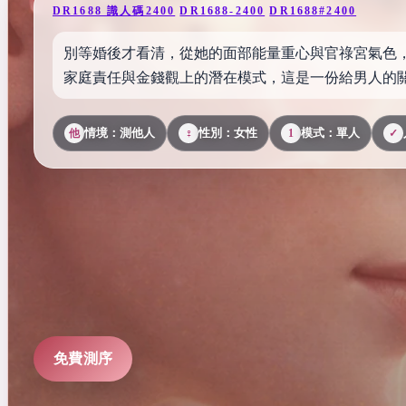
DR1688 識人碼2400
DR1688-2400
DR1688#2400
別等婚後才看清，從她的面部能量重心與官祿宮氣色
家庭責任與金錢觀上的潛在模式，這是一份給男人的
情境：測他人
性別：女性
模式：單人
他
♀
1
✓
免費測序