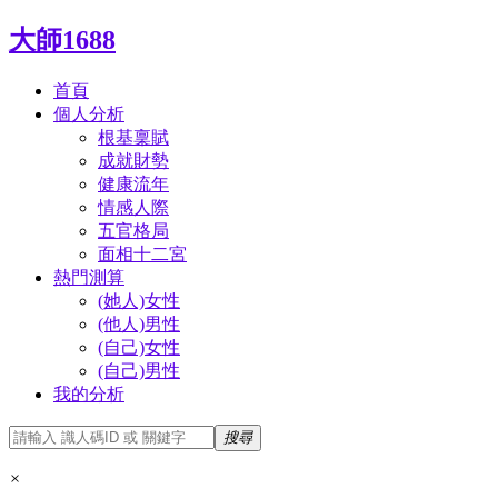
大師1688
首頁
個人分析
根基稟賦
成就財勢
健康流年
情感人際
五官格局
面相十二宮
熱門測算
(她人)女性
(他人)男性
(自己)女性
(自己)男性
我的分析
搜尋
×