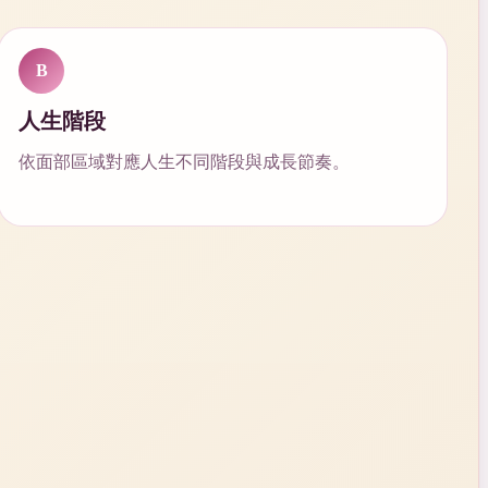
B
人生階段
依面部區域對應人生不同階段與成長節奏。