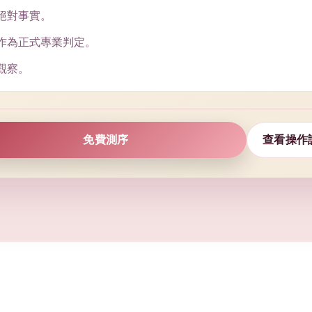
絕對事實。
作為正式專業判定。
觀察。
免費測序
查看操作