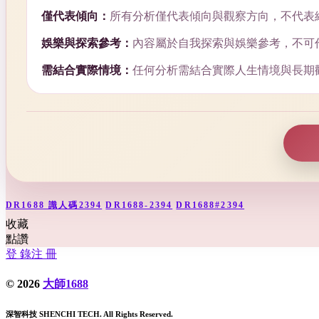
僅代表傾向：
所有分析僅代表傾向與觀察方向，不代表
娛樂與探索參考：
內容屬於自我探索與娛樂參考，不可
需結合實際情境：
任何分析需結合實際人生情境與長期
DR1688 識人碼2394
DR1688-2394
DR1688#2394
收藏
點讚
登 錄
注 冊
© 2026
大師1688
深智科技 SHENCHI TECH. All Rights Reserved.