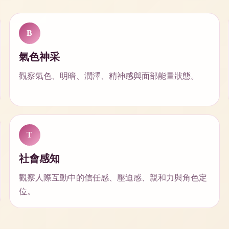
B
氣色神采
觀察氣色、明暗、潤澤、精神感與面部能量狀態。
T
社會感知
觀察人際互動中的信任感、壓迫感、親和力與角色定
位。