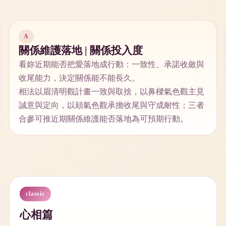
A
關係維護落地 | 關係投入度
看妳近期能否把愛落地成行動：一致性、承諾收斂與
收尾能力，決定關係能不能長久。
相法以眉清明觀計畫一致與取捨，以鼻樑氣色觀主見
誠意與定向，以頦氣色觀承擔收尾與守成耐性；三者
合參可推近期關係維護能否落地為可預期行動。
classic
心相篇