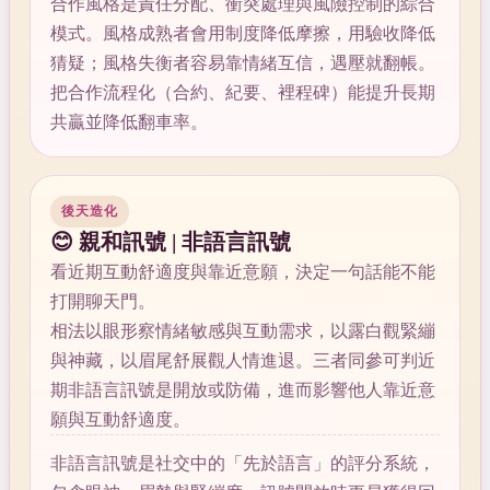
合作風格是責任分配、衝突處理與風險控制的綜合
模式。風格成熟者會用制度降低摩擦，用驗收降低
猜疑；風格失衡者容易靠情緒互信，遇壓就翻帳。
把合作流程化（合約、紀要、裡程碑）能提升長期
共贏並降低翻車率。
後天造化
😊 親和訊號 | 非語言訊號
看近期互動舒適度與靠近意願，決定一句話能不能
打開聊天門。
相法以眼形察情緒敏感與互動需求，以露白觀緊繃
與神藏，以眉尾舒展觀人情進退。三者同參可判近
期非語言訊號是開放或防備，進而影響他人靠近意
願與互動舒適度。
非語言訊號是社交中的「先於語言」的評分系統，