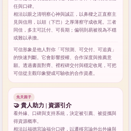
任與口碑。
相法以眼之清明察心神與誠正，以鼻樑之正直察主
見與信用，以頦（下巴）之厚薄察守成收尾。三者
同佳，多主可託付、可長期；偏弱則易被視為不穩
或難以承擔。
可信形象是他人對你「可預測、可交付、可追責」
的快速判斷。它會影響授權、合作深度與推薦意
願。透過書面對齊、裡程碑交付與穩定收尾，可把
可信從主觀印象變成可驗收的合作資產。
先天因子
🤝 貴人助力 | 資源引介
看外緣、口碑與支持系統，決定被引薦、被提攜與
得資源概率。
相法以福德宮論福分口碑，以遷移宮論外出外緣與