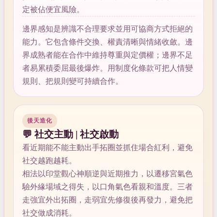
定被佔便宜風險。
邊界感知是辨識不合理要求並用可協商方式拒絕的
能力。它包含條件交換、權責清晰與情緒收斂。邊
界成熟者能在合作中維持尊重與定價權；邊界不足
者易累積委屈最後爆炸。用制度化條款可把人情變
規則、把規則變可持續合作。
後天造化
💬 社交主動 | 社交啟動
看近期能不能主動出手拓圈並抓住場合紅利，避免
社交越跑越耗。
相法以印堂觀心神順逆與近期推力，以遷移宮氣色
驗外緣場域之得失，以口角氣色看親和溫度。三者
走強宜外出拓圈，走弱宜先修復後再發力，避免把
社交做成消耗。