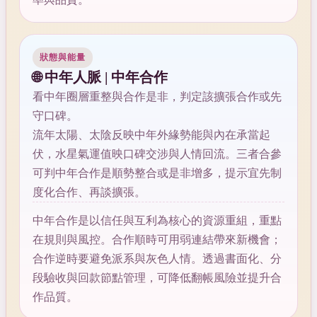
狀態與能量
🌐 中年人脈 | 中年合作
看中年圈層重整與合作是非，判定該擴張合作或先
守口碑。
流年太陽、太陰反映中年外緣勢能與內在承當起
伏，水星氣運值映口碑交涉與人情回流。三者合參
可判中年合作是順勢整合或是非增多，提示宜先制
度化合作、再談擴張。
中年合作是以信任與互利為核心的資源重組，重點
在規則與風控。合作順時可用弱連結帶來新機會；
合作逆時要避免派系與灰色人情。透過書面化、分
段驗收與回款節點管理，可降低翻帳風險並提升合
作品質。