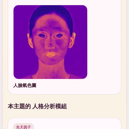
人臉氣色圖
本主題的 人格分析模組
先天因子