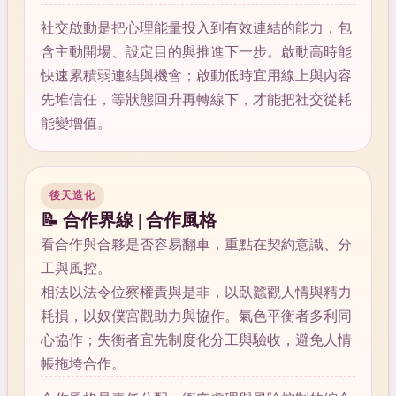
社交啟動是把心理能量投入到有效連結的能力，包
含主動開場、設定目的與推進下一步。啟動高時能
快速累積弱連結與機會；啟動低時宜用線上與內容
先堆信任，等狀態回升再轉線下，才能把社交從耗
能變增值。
後天造化
📝 合作界線 | 合作風格
看合作與合夥是否容易翻車，重點在契約意識、分
工與風控。
相法以法令位察權責與是非，以臥蠶觀人情與精力
耗損，以奴僕宮觀助力與協作。氣色平衡者多利同
心協作；失衡者宜先制度化分工與驗收，避免人情
帳拖垮合作。