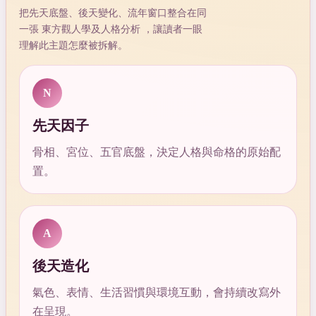
把先天底盤、後天變化、流年窗口整合在同
一張 東方觀人學及人格分析 ，讓讀者一眼
理解此主題怎麼被拆解。
N
先天因子
骨相、宮位、五官底盤，決定人格與命格的原始配
置。
A
後天造化
氣色、表情、生活習慣與環境互動，會持續改寫外
在呈現。