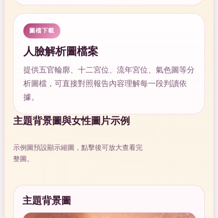
圖檔下載
人臉解析圖檔案
提供五官輪廓、十二宮位、流年宮位、氣色圖等分
析圖檔，可直接對照報告內容理解每一段判讀依
據。
主題背景圖與女性圖片示例
示例圖預設顯示縮圖，點擊後可放大查看完
整圖。
主題背景圖