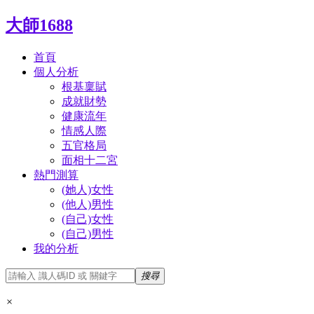
大師1688
首頁
個人分析
根基稟賦
成就財勢
健康流年
情感人際
五官格局
面相十二宮
熱門測算
(她人)女性
(他人)男性
(自己)女性
(自己)男性
我的分析
搜尋
×